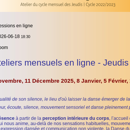
essions en ligne
026-06-18
18:30
oom
teliers mensuels en ligne - Jeudi
Novembre, 11 Décembre 2025, 8
Janvier, 5 Février,
alité de son silence, le lieu d'où laisser la danse émerger de l
ur, écoute, silence, mouvement sensoriel et danse pleinement p
résence
à partir de la
perception intérieure du corps
, l'accueil
i nous anime, au-delà de nos sensations habituelles, mouvement
, expression dansée et communication non violente, la Danse du