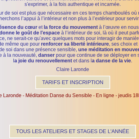
s'exprimer, à la fois authentique et incarnée.
eur de soi est plus que nécessaire en ces temps chamboulés où n
rchons l’appui à l’intérieur et non plus à l’extérieur pour servi
résence du cœur
et
la force du mouvement
à l’œuvre en nous
donne le goût de l’espace
à l’intérieur de soi, là où il peut par
e, ne serait-ce qu'avec quelques mots pour interagir de manière
s, de même que pour
renforcer sa liberté intérieure
, ses choix et
e de soi dans une présence sensible,
une méditation en mouve
re à la nouveauté,
danser
pour que continue de se déployer en 
l
a joie du renouvellement
et dans l
a danse de la vie
.
Claire Laronde
TARIFS ET INSCRIPTION
e Laronde - Méditation Danse du Sensible - En ligne - jeudis 1
TOUS LES ATELIERS ET STAGES DE L'ANNÉE