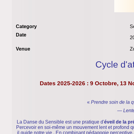
Category
S
Date
2
Venue
Z
Cycle d'a
Dates
2025-2026
: 9 Octobre, 13 
«
Prendre soin de la qu
— Lente
La Danse du Sensible est une pratique d'
éveil de la p
Percevoir en soi-même un mouvement lent et profond qu
il guide notre vie . En combinant pédagogie perceptive