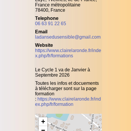
France métropolitaine
78400, France
Telephone
06 63 91 22 65
Email
ladansedusensible@gmail.com
Website
https://www.clairelaronde.fr/inde
x.php/fr/formations
Le Cycle 1 va de Janvier à
Septembre 2026
Toutes les infos et docuements
à télécharger sont sur la page
formation
:
https://www.clairelaronde.fr/ind
ex.php/fr/formation
+
−