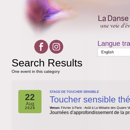
Langue tra
Search Results
One event in this category
STAGE DE TOUCHER SENSIBLE
22
Toucher sensible thé
Aug
2026
Venue:
Février à Paris - Août à La Métairie des Quatre V
Journées d'approfondissement de la pra