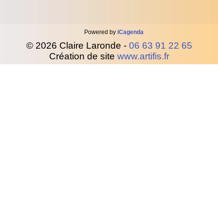
Powered by
iCagenda
© 2026 Claire Laronde -
06 63 91 22 65
Création de site
www.artifis.fr