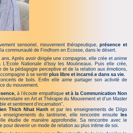
vement sensoriel, mouvement thérapeutique,
présence et
s la communauté de Findhorn en Ecosse, dans le désert.
40 ans. Après avoir dirigée une compagnie, elle crée et anime
Ecole Nationale d'Is­sy les Mou­li­neaux. Puis elle crée,
e de la pédagogie perceptive et de la relation aux émotions,
 accompagne à se sentir
plus libre et incarné.e dans sa vie.
ncerts de bols. Enfin elle aime partager son activité de
ience du mouvement.
ésence,
à l'écoute empathique
et à la Communication Non
 universitaire en Art et Thérapie du Mouvement et d’un Master
le et sentiment d'incarnation".
mien Thich Nhat Hanh
et par les enseignements de Dilgo
enseignements du tantrisme, elle rencontre ensuite
les
elle étudie de manière approfondie. Sa rencontre avec le
 pour devenir un mode de relation au plus intime de soi.