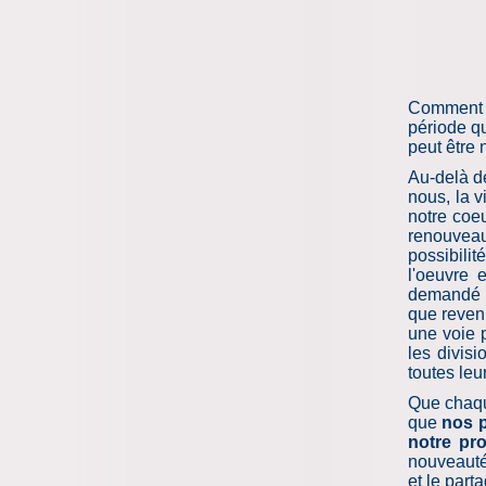
Comment c
période q
peut être 
Au-delà d
nous, la v
notre coeu
renouvea
possibili
l'oeuvre 
demandé d’
que reveni
une voie p
les divis
toutes le
Que chaqu
que
nos p
notre pro
nouveauté,
et le part