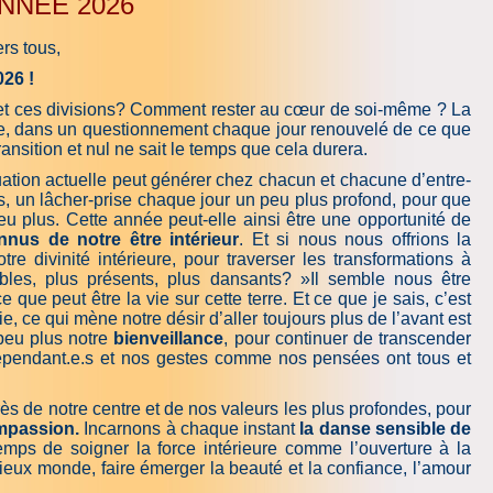
NNÉE 2026
rs tous,
26 !
 et ces divisions? Comment rester au cœur de soi-même ? La
ise, dans un questionnement chaque jour renouvelé de ce que
ansition et nul ne sait le temps que cela durera.
ation actuelle peut générer chez chacun et chacune d’entre-
es, un lâcher-prise chaque jour un peu plus profond, pour que
peu plus. Cette année peut-elle ainsi être une opportunité de
onnus de notre être intérieur
. Et si nous nous offrions la
otre divinité intérieure, pour traverser les transformations à
ibles, plus présents, plus dansants? »Il semble nous être
ue peut être la vie sur cette terre. Et ce que je sais, c’est
, ce qui mène notre désir d’aller toujours plus de l’avant est
peu plus notre
bienveillance
, pour continuer de transcender
erdépendant.e.s et nos gestes comme nos pensées ont tous et
 de notre centre et de nos valeurs les plus profondes, pour
ompassion.
Incarnons à chaque instant
la danse sensible de
 temps de soigner la force intérieure comme l’ouverture à la
vieux monde, faire émerger la beauté et la confiance, l’amour