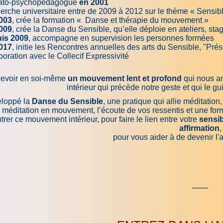
to-psychopédagogue
en 2001
rche universitaire entre de 2009 à 2012 sur le thème « Sensible 
003
, crée la formation « Danse et thérapie du mouvement »
009
, crée la Danse du Sensible, qu’elle déploie en ateliers, sta
is 2009
, accompagne en supervision les personnes formées
017
, initie les Rencontres annuelles des arts du Sensible, "P
boration avec le Collecif Expressivité
cevoir en soi-même
un mouvement lent et profond
qui nous an
intérieur qui précède notre geste et qui le 
eloppé la
Danse du Sensible
, une pratique qui allie méditatio
méditation en mouvement, l’écoute de vos ressentis et une fo
trer ce mouvement intérieur, pour faire le lien entre votre
sensib
affirmation
,
pour vous aider à de devenir l'ar
--------