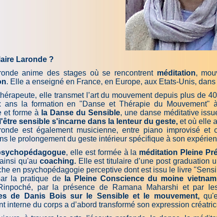
laire Laronde ?
aronde anime des stages où se rencontrent
méditation
, mou
on
. Elle a enseigné en France, en Europe, aux Etats-Unis, dan
 thé­ra­peu­te, elle transmet l’art du mouvement depuis plus de 
x ans la formation en "Danse et Thérapie du Mouvement" à L'
 et forme à
la Danse du Sensible
, une danse méditative issu
l'être sensible s'incarne dans la lenteur du geste,
et où elle
ronde est également musicienne, entre piano improvisé et co
ans le prolongement du geste intérieur spécifique à son expér
psychopédagogue
, elle est formée à la
méditation Pleine
Pr
 ainsi qu'au
coaching.
Elle est titulaire d’une post graduation
he en psychopédagogie perceptive dont est issu le livre "Sensib
par la pratique de
la Pleine Conscience du moine vietna
Rinpoché, par la présence de Ramana Maharshi et par les 
es de Danis Bois sur le Sensible et le
mouvement,
qu'
 interne du corps a d’abord transformé son expression créatrice