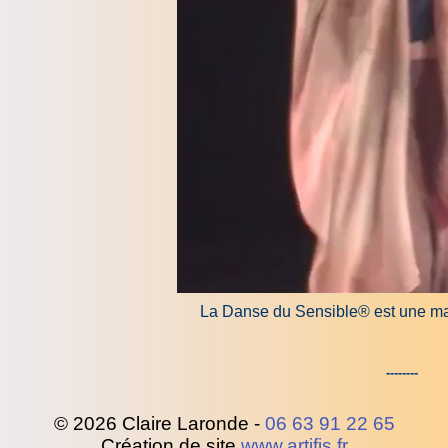
La Danse du Sensible® est une ma
--------
© 2026 Claire Laronde -
06 63 91 22 65
Création de site
www.artifis.fr