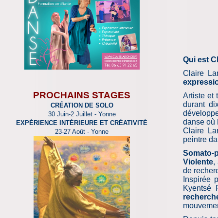
Qui est C
Claire L
expressi
PROCHAINS STAGES
Artiste et
durant di
CRÉATION DE SOLO
développe
30 Juin-2 Juillet
-
Yonne
danse où
EXPÉRIENCE INTÉRIEURE ET CRÉATIVITÉ
Claire La
23-27 Août
- Yonne
peintre d
Somato-
Violente
,
de recherc
Inspirée 
Kyentsé 
recherch
mouvement