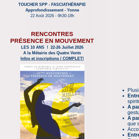
TOUCHER SPP - FASCIATHÉRAPIE
Approfondissement - Yonne
22 Août 2026 - 9h30-18h
RENCONTRES
PRÉSENCE EN MOUVEMENT
LES 10 ANS ! 22-26 Juillet 2026
A la Métairie des Quatre Vents
Infos et inscriptions
/ COMPLET!
Plus
Entr
spiri
A par
gestu
A par
que s
Acco
Entr