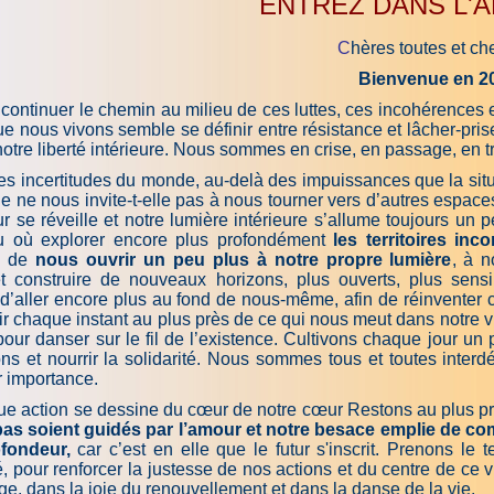
ENTREZ DANS L'A
C
hères toutes et che
Bienvenue en 20
ontinuer le chemin au milieu de ces luttes, ces incohérences
ue nous vivons semble se définir entre résistance et lâcher-pr
notre liberté intérieure. Nous sommes en crise, en passage, en tr
es incertitudes du monde, au-delà des impuissances que la situ
ie ne nous invite-t-elle pas à nous tourner vers d’autres espac
r se réveille et notre lumière intérieure s’allume toujours un 
u où explorer encore plus profondément
les territoires inc
té de
nous ouvrir un peu plus à notre propre lumière
, à n
et construire de nouveaux horizons, plus ouverts, plus sens
aller encore plus au fond de nous-même, afin de réinventer ce q
r chaque instant au plus près de ce qui nous meut dans notre vie
our danser sur le fil de l’existence. Cultivons chaque jour un 
ions et nourrir la solidarité. Nous sommes tous et toutes int
ur importance.
e action se dessine du cœur de notre cœur Restons au plus près
as soient guidés par l’amour et notre besace emplie de c
fondeur,
car c’est en elle que le futur s'inscrit. Prenons le
 pour renforcer la justesse de nos actions et du centre de ce 
age, dans la joie du renouvellement et dans la danse de la vie.