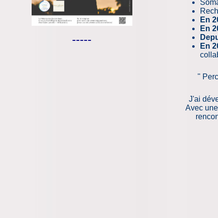
Soma
Reche
En 2
En 2
-----
Depu
En 2
colla
" Per
J'ai dév
Avec une 
rencon