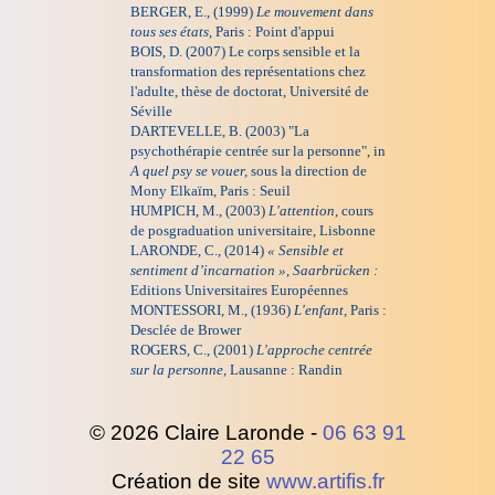
BERGER, E., (1999)
Le mouvement dans
tous ses états,
Paris :
Point d'appui
BOIS, D. (2007) Le corps sensible et la
transformation des représentations chez
l'adulte, thèse de doctorat, Université de
Séville
DARTEVELLE, B. (2003) "La
psychothérapie centrée sur la personne", in
A quel psy se vouer,
sous la direction de
Mony Elkaïm, Paris : Seuil
HUMPICH, M., (2003)
L'attention,
cours
de posgraduation universitaire, Lisbonne
LARONDE, C., (2014)
« Sensible et
sentiment d’incarnation », Saarbrücken :
Editions Universitaires Européennes
MONTESSORI, M., (1936)
L'enfant,
Paris :
Desclée de Brower
ROGERS, C., (2001)
L'approche centrée
sur la personne,
Lausanne : Randin
© 2026 Claire Laronde -
06 63 91
22 65
Création de site
www.artifis.fr