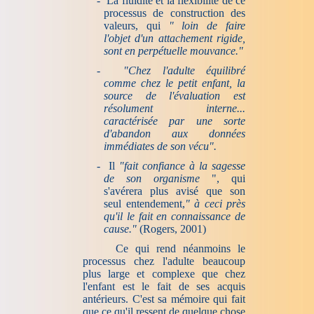
-
La fluidité et la flexibilité de ce
processus de construction des
valeurs, qui
" loin de faire
l'objet d'un attachement rigide,
sont en perpétuelle mouvance."
-
"Chez l'adulte équilibré
comme chez le petit enfant, la
source de l'évaluation est
résolument interne...
caractérisée par une sorte
d'abandon aux données
immédiates de son vécu".
-
Il
"fait confiance à la sagesse
de son organisme
", qui
s'avérera plus avisé que son
seul entendement,
" à ceci près
qu'il le fait en connaissance de
cause."
(Rogers, 2001)
Ce qui rend néanmoins le
processus chez l'adulte beaucoup
plus large et complexe que chez
l'enfant est le fait de ses acquis
antérieurs. C'est sa mémoire qui fait
que ce qu'il ressent de quelque chose