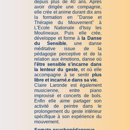
depuis plus de 40 ans. Après
avoir dirigée une compagnie,
elle crée et anime durant dix ans
la formation en "Danse et
Thérapie du Mouvement" à
L'Ecole Nationale d'Is­sy les
Mou­li­neaux. Puis elle crée,
développe et forme à
la Danse
du Sensible
, une danse
méditative issue de la
pédagogie perceptive et de la
relation aux émotions, danse où
l'être sensible s'incarne dans
la lenteur du geste,
et où elle
accompagne à se sentir
plus
libre et incarné.e dans sa vie.
Claire Laronde est également
musicienne, entre piano
improvisé et concerts de bols.
Enfin elle aime partager son
activité de peintre dans le
prolongement du geste intérieur
spécifique à son expérience du
mouvement.
Somato-psychopédagogue
,