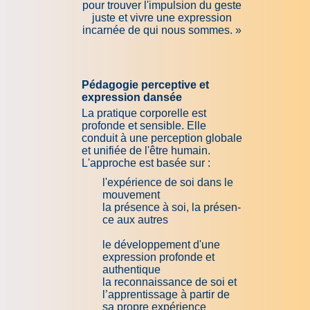
pour trouver l'impulsion du geste
juste et vivre une expression
incarnée de qui nous sommes. »
Pédagogie perceptive et
expression dansée
La pra­ti­que cor­po­rel­le est
profonde et sensible. Elle
conduit à une per­cep­tion glo­ba­le
et uni­fiée de l'être hu­main.
L'ap­pro­che est ba­sée sur :
l'expérience de soi dans le
mou­ve­ment
la présence à soi, la pré­sen­
ce aux au­tres
le développement d'une
expression profonde et
authentique
la reconnaissance de soi et
l’apprentissage à partir de
sa propre expérience