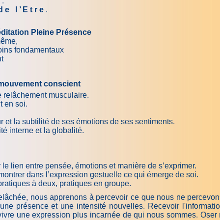
 .
 t r e
.
ditation Pleine Présence
ême,
ns fondamentaux
t
n mouvement conscient
le relâchement musculaire.
 en soi.
eur et la subtilité de ses émotions de ses sentiments.
té interne et la globalité.
r le lien entre pensée, émotions et manière de s’exprimer.
, montrer dans l’expression gestuelle ce qui émerge de soi.
pratiques à deux, pratiques en groupe.
relâchée, nous apprenons à percevoir ce que nous ne percevons
ne présence et une intensité nouvelles. Recevoir l'information
t vivre une expression plus incarnée de qui nous sommes. Oser 