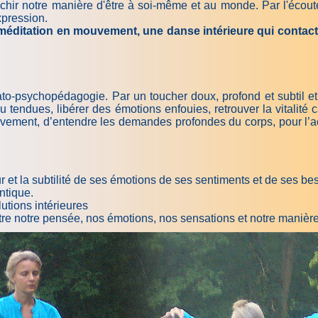
n­ri­chir notre manière d'être à soi-même et au monde. Par l'é
expression.
itation en mouvement, une danse intérieure qui contacte la 
psychopédagogie. Par un toucher doux, profond et subtil et 
endues, libérer des émotions enfouies, retrouver la vitalité 
uvement, d’entendre les demandes profondes du corps, pour l’a
eur et la subtilité de ses émotions de ses sentiments et de ses be
ntique.
utions intérieures
ntre notre pensée, nos émotions, nos sensations et notre manièr