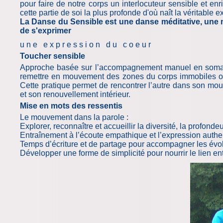
pour faire de notre corps un interlocuteur sensible et e
cette partie de soi la plus profonde d'où naît la véritable 
La Danse du Sensible est une danse méditative, une méd
de s'exprimer
u n e e x p r e s s i o n d u c o e u r
Toucher sensible
Approche basée sur l’accompagnement manuel en somato-
remettre en mouvement des zones du corps immobiles ou t
Cette pratique permet de rencontrer l’autre dans son mo
et son renouvellement intérieur.
Mise en mots des ressentis
Le mouvement dans la parole :
Explorer, reconnaître et accueillir la diversité, la profond
Entraînement à l’écoute empathique et l’expression authe
Temps d’écriture et de partage pour accompagner les évol
Développer une forme de simplicité pour nourrir le lien e