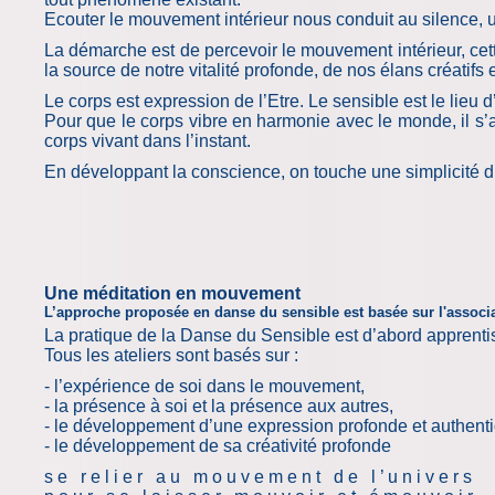
Ecouter le mouvement intérieur nous conduit au silence, 
La démarche est de percevoir le mouvement intérieur, cett
la source de notre vitalité profonde, de nos élans créatifs 
Le corps est expression de l’Etre. Le sensible est le lieu 
Pour que le corps vibre en harmonie avec le monde, il s’a
corps vivant dans l’instant.
En développant la conscience, on touche une simplicité d’acc
U
ne méditation en mouvement
L’approche proposée en
danse du sensible
est basée sur l'associ
La pratique de la Danse du Sensible est d’abord apprent
Tous les ateliers sont basés sur :
- l’expérience de soi dans le mouvement,
- la présence à soi et la présence aux autres,
- le développement d’une expression profonde et authent
- le développement de sa créativité profonde
s e r e l i e r a u m o u v e m e n t d e l ’ u n i v e r s