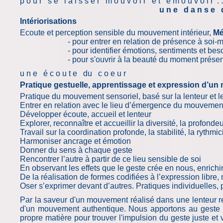
p o u r s e l a i s s e r m o u v o i r e t é m o u v o i r . .
u n e d a n s e d e l ’ E
Intériorisations
Ecoute et perception sensible du mouvement intérieur,
Mé
- pour entrer en relation de présence à soi-m
- pour identifier émotions, sentiments et besoi
- pour s'ouvrir à la beauté du moment présen
u n e é c o u t e du c o e u r
Pratique gestuelle, apprentissage et expression d’u
Pratique du mouvement sensoriel, basé sur la lenteur et 
Entrer en relation avec le lieu d’émergence du mouvement
Développer écoute, accueil et lenteur
Explorer, reconnaître et accueillir la diversité, la profond
Travail sur la coordination profonde, la stabilité, la rythmici
Harmoniser ancrage et émotion
Donner du sens à chaque geste
Rencontrer l’autre à partir de ce lieu sensible de soi
En observant les effets que le geste crée en nous, enrichi
De la réalisation de formes codifiées à l’expression libre
Oser s’exprimer devant d’autres. Pratiques individuelles, 
Par la saveur d'un mouvement réalisé dans une lenteur 
d'un mouvement authentique. Nous ap­por­tons au geste u
propre matière pour trouver l'impulsion du geste juste e