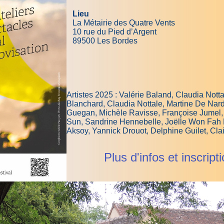
Lieu
La Métairie des Quatre Vents
10 rue du Pied d’Argent
89500 Les Bordes
Artistes 2025 : Valérie Baland, Claudia Nott
Blanchard,
Claudia Nottale, Martine De Nar
Guegan, Michèle Ravisse, Françoise Jumel, A
Sun, Sandrine Hennebelle, Joëlle Won Fah H
Aksoy, Yannick Drouot, Delphine Guilet, Clai
Plus d'infos et inscrip